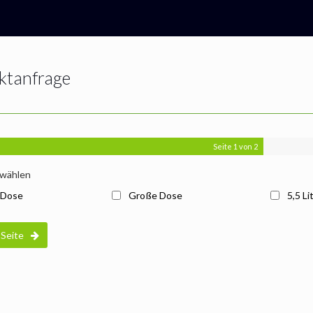
ktanfrage
Seite
1
von 2
wählen
 Dose
Große Dose
5,5 Li
Seite