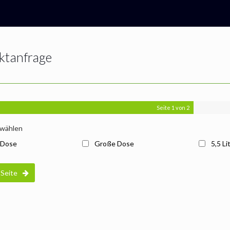
ktanfrage
Seite
1
von 2
wählen
 Dose
Große Dose
5,5 Li
Seite